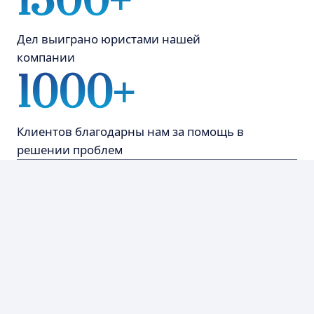
Григорьев Игорь
Александрович
Руководитель компании "G
Право"|Юридический стаж
более 20 лет
Профессиональный путь:
В 2002 году окончил Омскую
академию МВД России.
После выпуска более 20 лет
работал в органах прокуратуры.
После завершения службы занялся
частной юридической практикой.
Участвовал в десятках успешных
судебных процессов, включая
сложные дела о банкротстве,
защите прав потребителей,