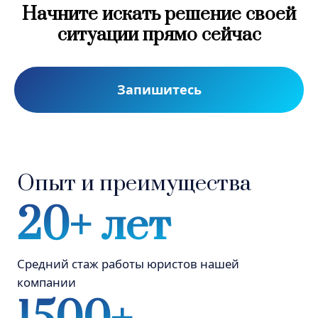
Начните искать решение своей
Средний стаж работы юристов нашей
компании
ситуации прямо сейчас
1500+
Запишитесь
Дел выиграно юристами нашей
компании
1000+
Клиентов благодарны нам за помощь в
решении проблем