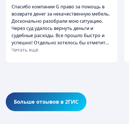
Спасибо компании G право за помощь в
возврате денег за некачественную мебель.
Досконально разобрали мою ситуацию.
Через суд удалось вернуть деньги и
судебные расходы. Все прошло быстро и
г. Омск, ул. Чапаева, д.111, каб.
успешно! Отдельно хотелось бы отметить
309
удобное расположение офиса, а также
Читать ещё
чистоту и приятную атмосферу. Благодарю
🙏
+7 977 047-96-48
|
+7 913 628-18-48
Больше отзывов в 2ГИС
gpravo2025@gmail.com
2025 © Все права защищены. ИП