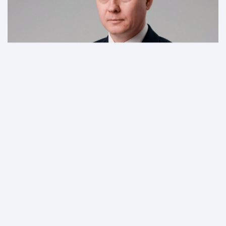
Профессиональный путь:
В 2002 году окончил Омскую
академию МВД России.
После выпуска более 20 лет
работал в органах прокуратуры.
После завершения службы занялся
частной юридической практикой.
Участвовал в десятках успешных
судебных процессов, включая
сложные дела о банкротстве,
защите прав потребителей,
трудовые и семейные споры и т.п.
Ключевые компетенции:
Судебное представительство по
гражданским и административным
делам
Сопровождение процедур