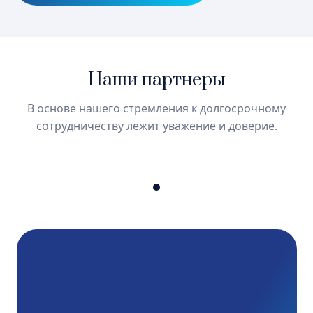
gpravo2025@gmail.com
Наши партнеры
2025 © Все права защищены. ИП
Григорьева А.М.
В основе нашего стремления к долгосрочному
сотрудничеству лежит уважение и доверие.
Положение о защите персональных
данных