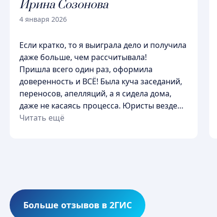
Ирина Созонова
4 января 2026
Если кратко, то я выиграла дело и получила
даже больше, чем рассчитывала!
Пришла всего один раз, оформила
доверенность и ВСЁ! Была куча заседаний,
Ваши проблемы — Наше решение
переносов, апелляций, а я сидела дома,
даже не касаясь процесса. Юристы везде
ходили сами, все писали, заполняли,
Читать ещё
г. Омск, ул. Чапаева, д.111, каб.
отправляли приставам. Потом мне
309
написали, что мы победили и через
несколько дней мне пришли деньги. В
общем я осталась довольна процессом и
таким сервисом. Так ещё и цены
+7 977 047-96-48
|
+7 913 628-18-48
приемлемые!
Спасибо компании G-право
Больше отзывов в 2ГИС