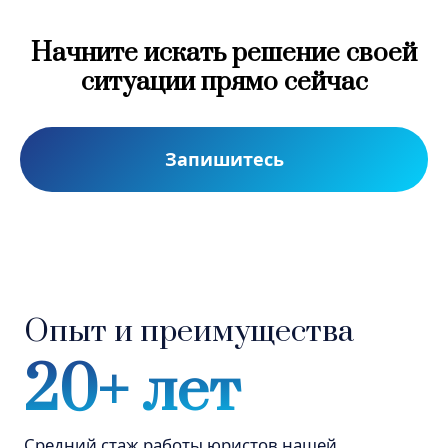
Начните искать решение своей
Опыт и преимущества
ситуации прямо сейчас
20+ лет
Средний стаж работы юристов нашей
Запишитесь
компании
1500+
Дел выиграно юристами нашей
компании
1000+
Клиентов благодарных нам за помощь в
решении проблем